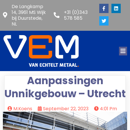
De Langkamp
14, 3961 MS Wijk
+31 (0)343
bij Duurstede,
578 585
NL
Aanpassingen
Unnikgebouw – Utrecht
M.koens
September 22, 2023
4:01 Pm