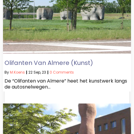
Olifanten Van Almere (kunst)
By
M.koens
|
22
Sep, 23
|
0 Comments
De “Olifanten van Almere” heet het kunstwerk langs
de autosnelwegen…