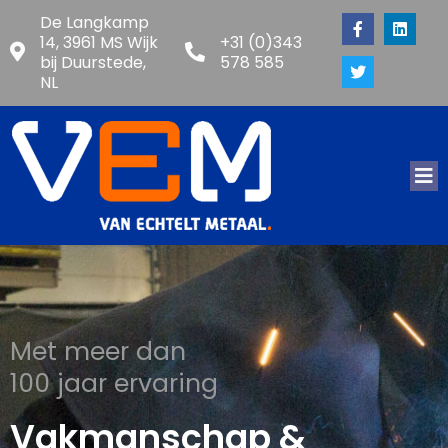
De Langkamp
14, 3961 MS Wijk
+31 (0)343
bij Duurstede,
578 585
NL
Met meer dan
100 jaar ervaring
Vakmanschap &