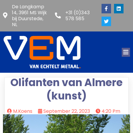
De Langkamp
14, 3961 MS Wijk
+31 (0)343
bij Duurstede,
578 585
NL
Olifanten van Almere
(kunst)
M.koens
September 22, 2023
4:20 Pm