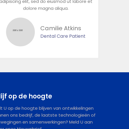
adipiscing elit, sed do eiusmod ut labore et
dolore magna aliqua.
Camilie Atkins
Dental Care Patient
lijf op de hoogte
lt U op de hoogte blijven van ontwikkelingen
nnen ons bedrijf, de laatste technologieën of
wegingen en samenwerkingen? Meld U aan
or onze Nieuwsbrief.