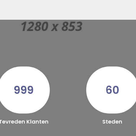
999
60
Tevreden Klanten
Steden