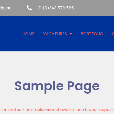
de, NL
+31 (0)343 578 585
HOME
VACATURES
PORTFOLIO
Sample Page
ist in metaal- en staalconstructiewerk in een breed toepass