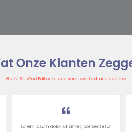
at Onze Klanten Zegg
Go to SitePad Editor to add your own text and edit me
Lorem ipsum dolor sit amet, consectetur