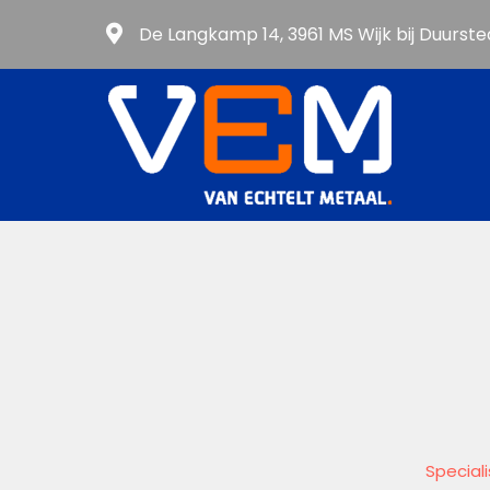
De Langkamp 14, 3961 MS Wijk bij Duurste
Special